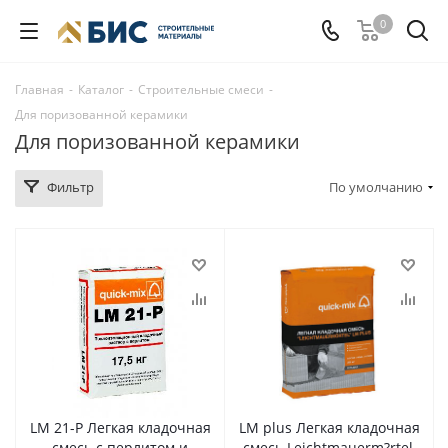
0
Главная
-
Каталог
-
Строительные смеси
-
Для поризованной керамики
Для поризованной керамики
Фильтр
По умолчанию
LM 21-P Легкая кладочная
LM plus Легкая кладочная
смесь с перлитом и
смесь Leichtmauerm?rtel,