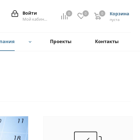
Войти
Корзина
0
0
0
0
Мой кабинет
пуста
пания
Проекты
Контакты