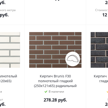
уб.
2
ного метра
Стоимост
руб.
12
олнотелый
Кирпич Brunis F30
Кирпич 
120х65)
полнотелый гладкий
глад
(250х121х65) радиальный
аз
В наличии
278.28
руб.
 шт
уб.
2