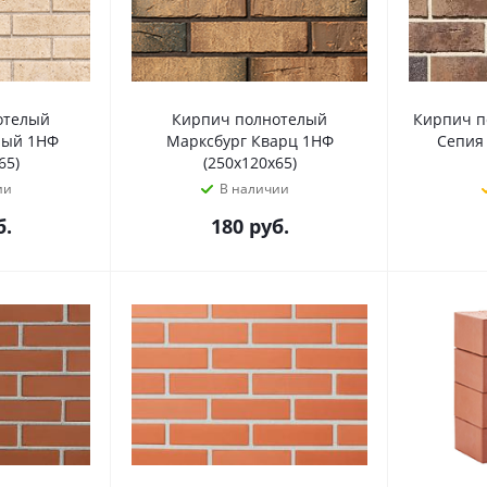
отелый
Кирпич полнотелый
Кирпич п
лый 1НФ
Марксбург Кварц 1НФ
Сепия 
65)
(250х120х65)
ии
В наличии
.
180
руб.