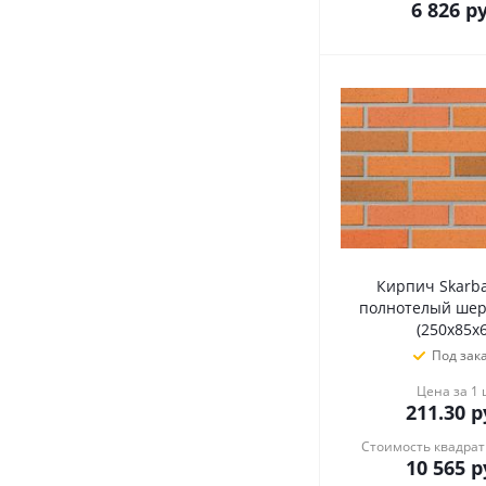
6 826
ру
Кирпич Skarba
полнотелый шер
(250х85х6
Под зак
Цена за 1
211.30
р
Стоимость квадрат
10 565
р