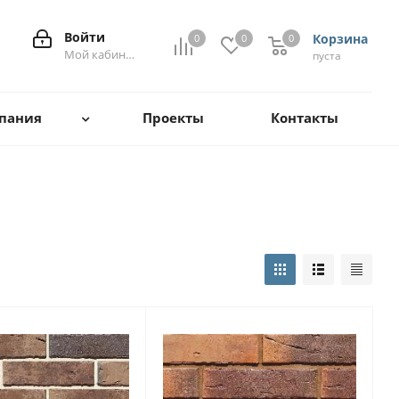
Войти
Корзина
0
0
0
0
Мой кабинет
пуста
пания
Проекты
Контакты