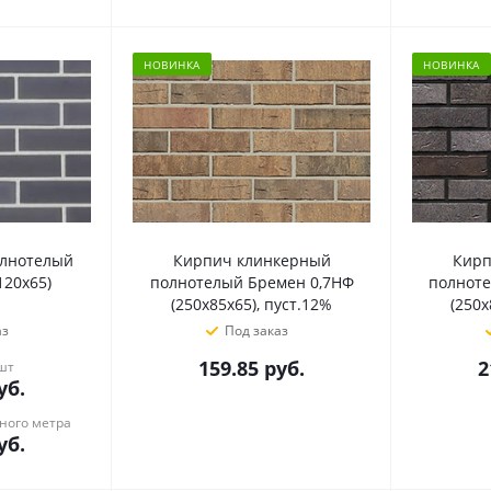
НОВИНКА
НОВИНКА
олнотелый
Кирпич клинкерный
Кирп
120х65)
полнотелый Бремен 0,7НФ
полноте
(250х85х65), пуст.12%
(250х
аз
Под заказ
159.85
руб.
2
 шт
уб.
ного метра
уб.