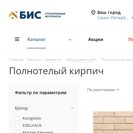
Ваш город
Санкт-Петербург
Каталог
Акции
П
Главная
-
Каталог
-
Кирпич
-
Облицовочный
-
Полнотелый кир
Полнотелый кирпич
По умолчанию
Фильтр по параметрам
Бренд
Konigstein
EDELHAUS
Мастер Керамик