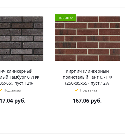
НОВИНКА
ич клинкерный
Кирпич клинкерный
лый Гамбург 0,7НФ
полнотелый Гент 0,7НФ
85х65), пуст.12%
(250х85х65), пуст.12%
Под заказ
Под заказ
17.04
руб.
167.06
руб.