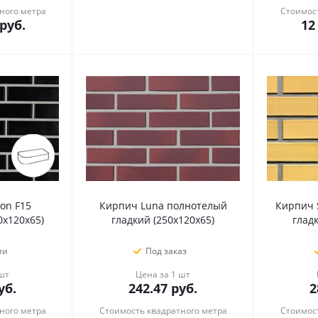
ного метра
Стоимост
руб.
12
on F15
Кирпич Luna полнотелый
Кирпич 
0х120х65)
гладкий (250х120х65)
глад
ии
Под заказ
 шт
Цена за 1 шт
уб.
242.47
руб.
2
ного метра
Стоимость квадратного метра
Стоимост