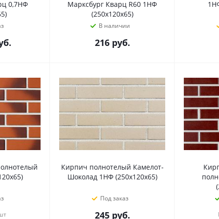
рц 0,7НФ
Марксбург Кварц R60 1НФ
1НФ
5)
(250х120х65)
аз
В наличии
уб.
216
руб.
полнотелый
Кирпич полнотелый Камелот-
Кир
120х65)
Шоколад 1НФ (250х120х65)
полн
аз
Под заказ
245
руб.
 шт