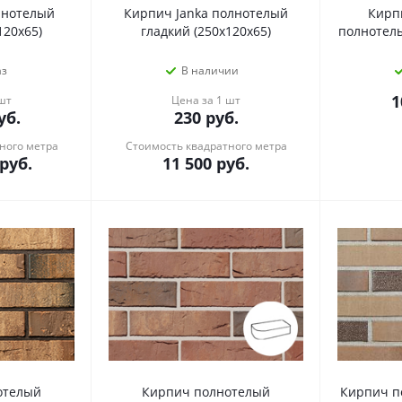
лнотелый
Кирпич Janka полнотелый
Кирп
120х65)
гладкий (250х120х65)
полнотелы
аз
В наличии
1
 шт
Цена за 1 шт
уб.
230
руб.
ного метра
Стоимость квадратного метра
руб.
11 500
руб.
отелый
Кирпич полнотелый
Кирпич п