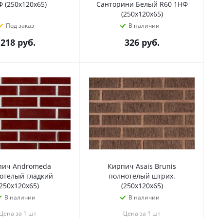
 (250х120х65)
Санторини Белый R60 1НФ
(250х120х65)
Под заказ
В наличии
218
руб.
326
руб.
пич Andromeda
Кирпич Asais Brunis
отелый гладкий
полнотелый штрих.
(250х120х65)
(250х120х65)
В наличии
В наличии
Цена за 1 шт
Цена за 1 шт