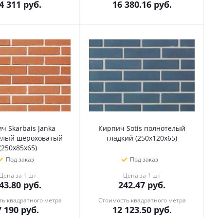
4 311
руб.
16 380.16
руб.
ч Skarbais Janka
Кирпич Sotis полнотелый
елый шероховатый
гладкий (250x120x65)
(250х85х65)
Под заказ
Под заказ
Цена за 1 шт
Цена за 1 шт
43.80
руб.
242.47
руб.
ь квадратного метра
Стоимость квадратного метра
7 190
руб.
12 123.50
руб.