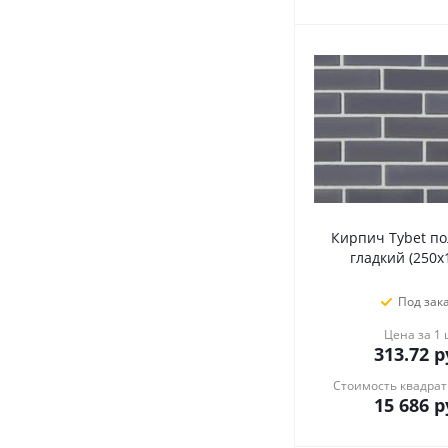
Кирпич Tybet п
гладкий (250х
Под зак
Цена за 1
313.72
р
Стоимость квадрат
15 686
р