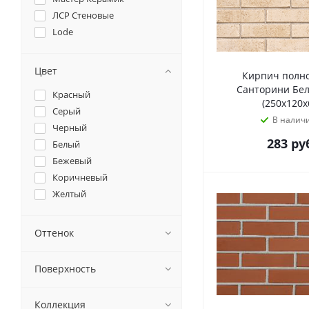
ЛСР Стеновые
Lode
Цвет
Кирпич полн
Санторини Бе
Красный
(250х120х
Серый
В налич
Черный
283
руб
Белый
Бежевый
Коричневый
Желтый
Оттенок
Поверхность
Коллекция