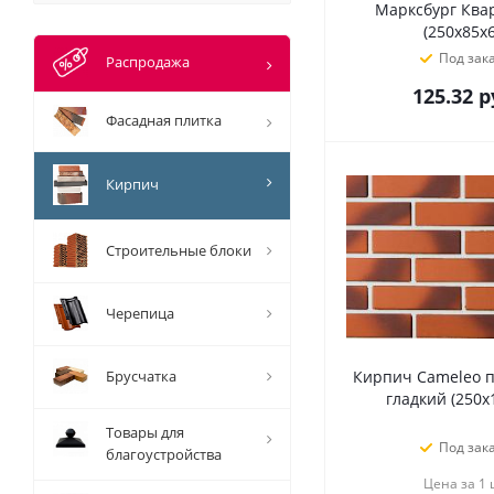
Марксбург Ква
(250x85x6
Под зак
Распродажа
125.32
р
Фасадная плитка
Кирпич
Строительные блоки
Черепица
Брусчатка
Кирпич Cameleo 
гладкий (250х
Товары для
Под зак
благоустройства
Цена за 1