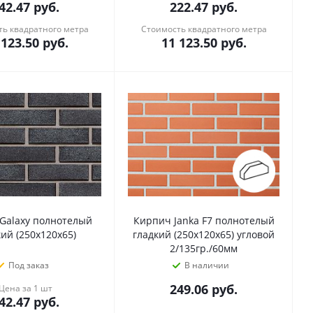
42.47
руб.
222.47
руб.
ь квадратного метра
Стоимость квадратного метра
 123.50
руб.
11 123.50
руб.
Galaxy полнотелый
Кирпич Janka F7 полнотелый
кий (250х120х65)
гладкий (250х120х65) угловой
2/135гр./60мм
Под заказ
В наличии
249.06
руб.
Цена за 1 шт
42.47
руб.