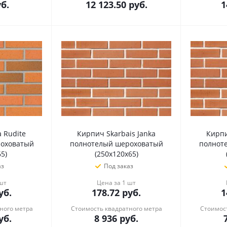
б.
12 123.50
руб.
1
 Rudite
Кирпич Skarbais Janka
Кирпи
оховатый
полнотелый шероховатый
полнот
5)
(250х120х65)
аз
Под заказ
 шт
Цена за 1 шт
уб.
178.72
руб.
1
ного метра
Стоимость квадратного метра
Стоимост
уб.
8 936
руб.