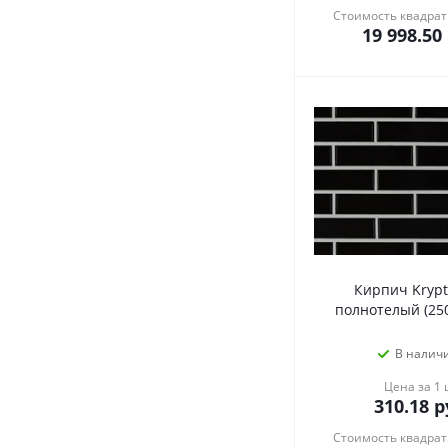
Стоимость квадрат
19 998.50
Кирпич Krypt
полнотелый (25
В налич
Цена за 1
310.18
р
Стоимость квадрат